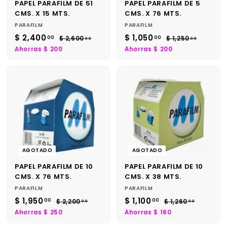
PAPEL PARAFILM DE 51
PAPEL PARAFILM DE 5
CMS. X 15 MTS.
CMS. X 76 MTS.
PARAFILM
PARAFILM
P
P
P
P
$ 2,400
$
$ 1,050
$
00
00
$ 2,600
$
$ 1,250
$
00
00
r
r
r
r
2
1
2
1
Ahorras $ 200
Ahorras $ 200
e
e
e
e
,
,
,
,
6
2
c
c
c
c
4
0
0
5
i
i
i
i
0
0
0
5
o
o
o
o
.
.
d
h
d
h
0
0
0
0
e
a
e
a
.
.
0
0
o
b
o
b
0
0
f
i
f
i
0
0
e
t
e
t
r
u
r
u
AGOTADO
AGOTADO
t
a
t
a
PAPEL PARAFILM DE 10
PAPEL PARAFILM DE 10
a
l
a
l
CMS. X 76 MTS.
CMS. X 38 MTS.
PARAFILM
PARAFILM
P
P
P
P
$ 1,950
$
$ 1,100
$
00
00
$ 2,200
$
$ 1,260
$
00
00
r
r
r
r
2
1
1
1
Ahorras $ 250
Ahorras $ 160
e
e
e
e
,
,
,
,