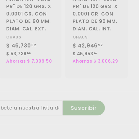
PR" DE 120 GRS. X
PR" DE 120 GRS. X
0.0001 GR. CON
0.0001 GR. CON
PLATO DE 90 MM.
PLATO DE 90 MM.
DIAM. CAL. EXT.
DIAM. CAL. INT.
OHAUS
OHAUS
P
$ 46,730
$
P
P
$ 42,946
$
P
02
92
r
r
r
r
4
4
$ 53,739
$
$ 45,953
$
52
21
e
e
e
e
5
4
Ahorras $ 7,009.50
Ahorras $ 3,006.29
6
2
3
5
c
c
c
c
,
,
,
,
i
i
i
i
7
9
7
9
o
o
o
o
3
5
3
4
d
h
d
h
9
3
0
6
e
a
e
a
.
.
.
.
bete
o
b
o
b
5
2
Suscribir
f
0
i
f
9
i
2
1
a
e
t
e
t
2
2
r
u
r
u
t
a
t
a