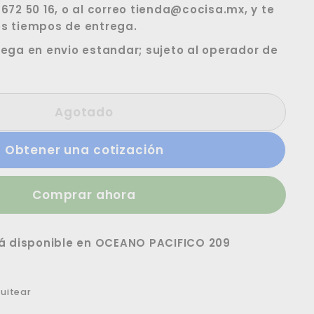
672 50 16, o al correo tienda@cocisa.mx, y te
s tiempos de entrega.
ega en envio estandar; sujeto al operador de
Agotado
Obtener una cotización
Comprar ahora
á disponible en
OCEANO PACIFICO 209
rtir
Tuitear
uitear
en