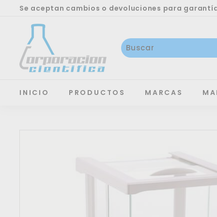
Ir
Se aceptan cambios o devoluciones para garantías
directamente
SERVICIOS TÉCNICO, CALIBRACIÓN Y REPARACIÓN
diapositivas
C
al
pausa
O
contenido
C
I
S
A
INICIO
PRODUCTOS
MARCAS
MA