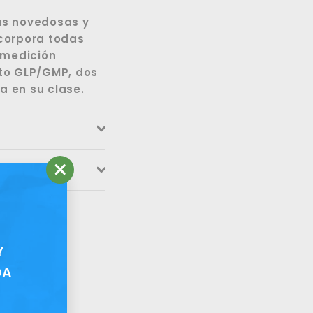
ook
Twitter
cas novedosas y
ncorpora todas
 medición
nto GLP/GMP, dos
a en su clase.
"Cerrar
(esc)"
Y
DA