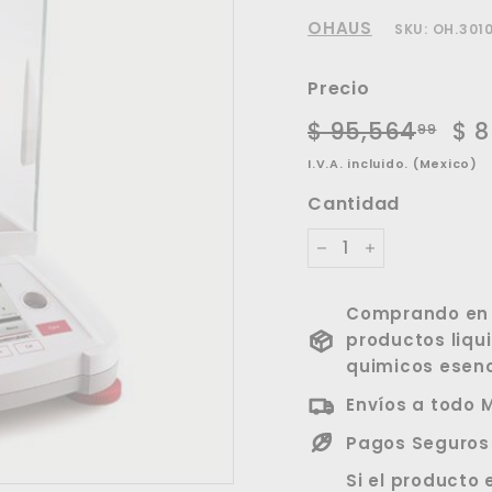
OHAUS
SKU:
OH.301
Precio
Precio
Pre
$ 95,564
$
$ 8
99
habitual
de
95,
I.V.A. incluido. (Mexico)
ofe
Cantidad
−
+
Comprando en p
productos liqu
quimicos esenc
Envíos a todo 
Pagos Seguros
Si el producto