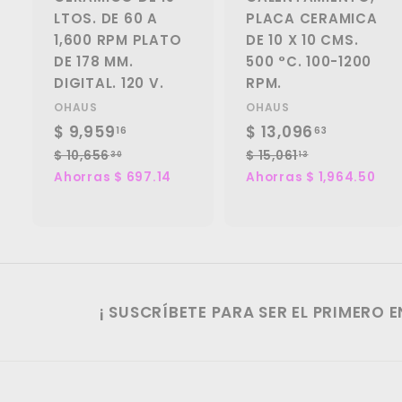
LTOS. DE 60 A
PLACA CERAMICA
1,600 RPM PLATO
DE 10 X 10 CMS.
DE 178 MM.
500 °C. 100-1200
DIGITAL. 120 V.
RPM.
OHAUS
OHAUS
P
$ 9,959
$
P
P
$ 13,096
$
P
16
63
r
r
r
r
9
1
$ 10,656
$
$ 15,061
$
30
13
e
e
e
e
1
1
Ahorras $ 697.14
Ahorras $ 1,964.50
,
3
0
5
c
c
c
c
9
,
,
,
i
i
i
i
5
0
6
0
o
o
o
o
5
6
9
9
d
h
d
h
6
1
.
6
e
a
e
a
.
.
1
.
o
b
o
b
3
1
¡ SUSCRÍBETE PARA SER EL PRIMERO 
f
6
i
f
6
i
0
3
e
t
e
t
3
r
u
r
u
t
a
t
a