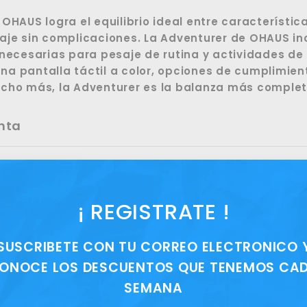
Faceb
OHAUS logra el equilibrio ideal entre característi
aje sin complicaciones. La Adventurer de OHAUS i
 necesarias para pesaje de rutina y actividades de
a pantalla táctil a color, opciones de cumplimie
cho más, la Adventurer es la balanza más complet
nta
¡ REGISTRATE !
SUSCRIBETE CON TU CORREO ELECTRONICO 
ONOCE LOS DESCUENTOS QUE TENEMOS CA
SEMANA