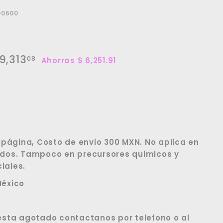
00600
cio
9,313
$
08
Ahorras $ 6,251.91
564.99
89,313.08
rta
ágina, Costo de envio 300 MXN. No aplica en
idos. Tampoco en precursores quimicos y
iales.
México
 esta agotado contactanos por telefono o al