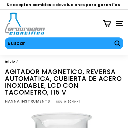
Ir
Se aceptan cambios o devoluciones para garantías
directamente
en equipos contra defecto de fábrica durante los
SERVICIOS TÉCNICO, CALIBRACIÓN Y REPARACIÓN
diapositivas
al
C
primeros 30 días.
pausa
contenido
O
NAV
C
I
S
Busc
A
Inicio
/
AGITADOR MAGNETICO, REVERSA
AUTOMATICA, CUBIERTA DE ACERO
INOXIDABLE, LCD CON
TACOMETRO, 115 V
HANNA INSTRUMENTS
SKU:
HI304N-1