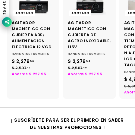
SHARE
AGOTADO
AGOTADO
AG
AGITADOR
AGITADOR
AGI
MAGNETICO CON
MAGNETICO CON
MAG
CUBIERTA ABS;
CUBIERTA DE
CON
ALIMENTACION
ACERO INOXIDABLE,
TIEM
ELECTRICA 12 VCD
115V
RET
N AU
HANNA INSTRUMENTS
HANNA INSTRUMENTS
LCD
P
P
P
P
$ 2,279
$
$ 2,279
$
54
54
TACO
r
r
r
r
2
2
$ 2,507
$
$ 2,507
$
49
49
HANN
e
e
e
e
2
2
Ahorras $ 227.95
Ahorras $ 227.95
,
,
c
c
c
c
P
$ 4,
,
,
2
2
i
5
i
i
5
i
r
$ 5,3
7
7
0
0
o
o
o
o
e
Ahor
7
7
d
h
d
h
c
9
9
.
.
e
a
e
a
i
.
.
4
4
o
b
o
b
o
5
5
9
9
f
i
f
i
d
4
4
¡ SUSCRÍBETE PARA SER EL PRIMERO EN SABER
e
t
e
t
e
r
DE NUESTRAS PROMOCIONES !
u
r
u
o
t
a
t
a
f