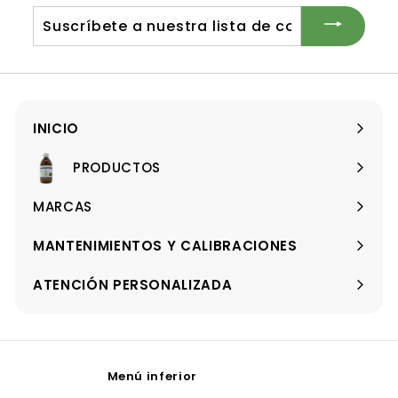
a
l
a
l
e
Suscríbete
r
a
t
nuestra
a
lista
de
correo
INICIO
PRODUCTOS
Expandir
menú
MARCAS
Expandir
menú
MANTENIMIENTOS Y CALIBRACIONES
ATENCIÓN PERSONALIZADA
Menú inferior