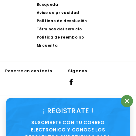
Búsqueda
Aviso de privacidad
Políticas de devolución
Términos del servicio
Política de reembolso
Mi cuenta
Ponerse en contacto
Síganos
Facebook
Aceptamos
"Ce
¡ REGISTRATE !
(es
SUSCRIBETE CON TU CORREO
ELECTRONICO Y CONOCE LOS