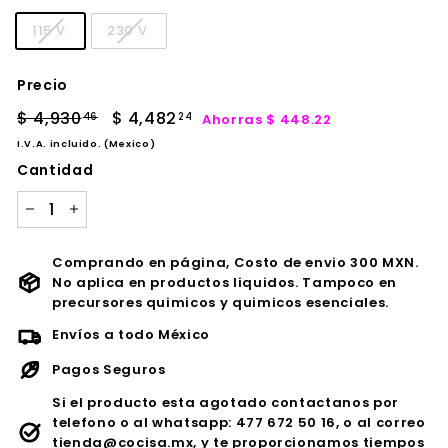
115 V.
230 V.
Precio
Precio
Precio
$ 4,930
$
$ 4,482
$
Ahorras $ 448.22
46
24
habitual
de
4,930.46
4,482.24
I.V.A. incluido. (Mexico)
oferta
Cantidad
−
+
Comprando en página, Costo de envio 300 MXN.
No aplica en productos liquidos. Tampoco en
precursores quimicos y quimicos esenciales.
Envíos a todo México
Pagos Seguros
Si el producto esta agotado contactanos por
telefono o al whatsapp: 477 672 50 16, o al correo
tienda@cocisa.mx, y te proporcionamos tiempos