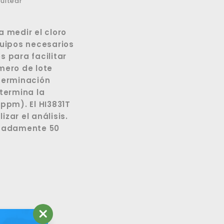
rtir
Tuitear
uitear
en
ook
Twitter
a medir el cloro
quipos necesarios
 para facilitar
mero de lote
terminación
etermina la
(ppm). El HI3831T
zar el análisis.
ximadamente 50