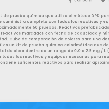
Compa
Compartir
T
en
Faceb
kit de prueba química que utiliza el método DPD par
 se suministra completo con todos los reactivos y e
roximadamente 50 pruebas. Reactivos prefabricados
s reactivos marcados con fecha de caducidad y nú
idad. Cubo de comparación de colores para una de
31T es un kit de prueba química colorimétrica que d
al de cloro dentro de un rango de 0.0 a 2.5 mg / L 
 todos los reactivos y equipos necesarios para reali
 contiene suficientes reactivos para realizar apro