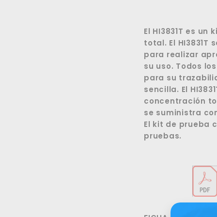
El HI3831T es un 
total. El HI3831T
para realizar ap
su uso. Todos lo
para su trazabil
sencilla. El HI38
concentración tot
se suministra con
El kit de prueba
pruebas.