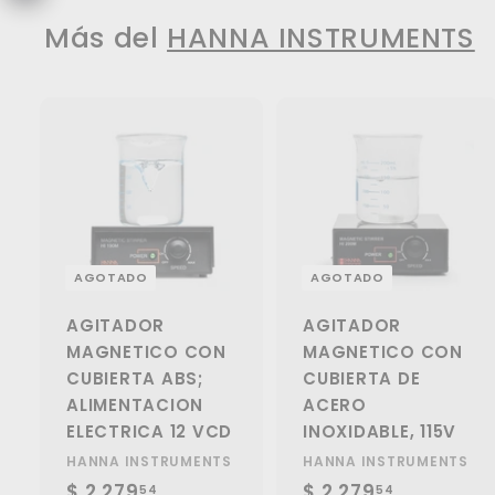
2
e
a
Más del
HANNA INSTRUMENTS
o
b
f
i
e
t
r
u
t
a
a
l
AGOTADO
AGOTADO
AGITADOR
AGITADOR
MAGNETICO CON
MAGNETICO CON
CUBIERTA ABS;
CUBIERTA DE
ALIMENTACION
ACERO
ELECTRICA 12 VCD
INOXIDABLE, 115V
HANNA INSTRUMENTS
HANNA INSTRUMENTS
P
$ 2,279
$
P
P
$ 2,279
$
P
54
54