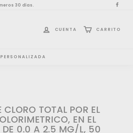
meros 30 días.
Face
CUENTA
CARRITO
 PERSONALIZADA
DE CLORO TOTAL POR EL
LORIMETRICO, EN EL
DE 0.0 A 2.5 MG/L, 50