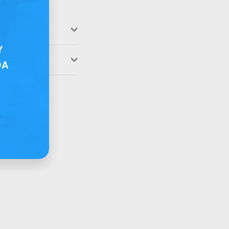
"Cerrar
(esc)"
Y
DA