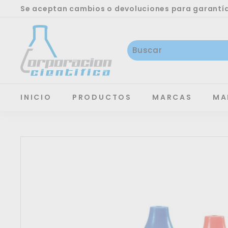
Ir
Se aceptan cambios o devoluciones para garantías
directamente
SERVICIOS TÉCNICO, CALIBRACIÓN Y REPARACIÓN
diapositivas
C
al
pausa
O
contenido
C
I
S
A
INICIO
PRODUCTOS
MARCAS
MA