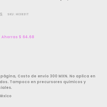
TS
SKU:
HI3831T
$
Ahorras $ 64.68
646.72
ágina, Costo de envio 300 MXN. No aplica en
idos. Tampoco en precursores quimicos y
iales.
México