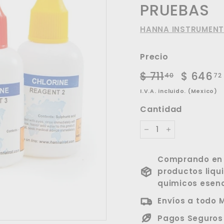
PRUEBAS
HANNA INSTRUMEN
Precio
Precio
Precio
$ 711
$
$ 646
40
72
habitual
de
711.40
I.V.A. incluido. (Mexico)
oferta
Cantidad
−
+
Comprando en p
productos liqu
quimicos esenc
Envíos a todo 
Pagos Seguros