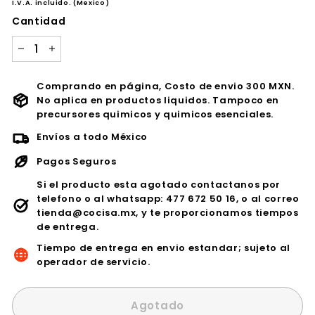
500.09
454.63
I.V.A. incluido. (Mexico)
oferta
Cantidad
−
+
Comprando en página, Costo de envio 300 MXN.
No aplica en productos liquidos. Tampoco en
precursores quimicos y quimicos esenciales.
Envíos a todo México
Pagos Seguros
Si el producto esta agotado contactanos por
telefono o al whatsapp: 477 672 50 16, o al correo
tienda@cocisa.mx, y te proporcionamos tiempos
de entrega.
Tiempo de entrega en envio estandar; sujeto al
operador de servicio.
Agotado