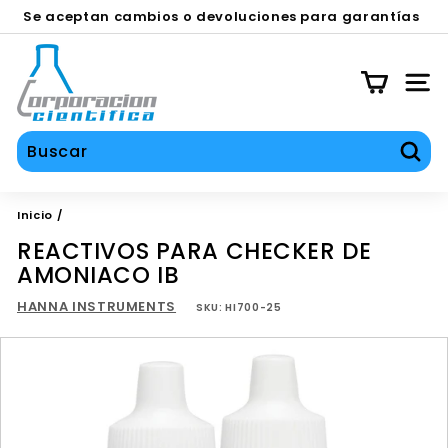
Ir
Se aceptan cambios o devoluciones para garantías
directamente
en equipos contra defecto de fábrica durante los
SERVICIOS TÉCNICO, CALIBRACIÓN Y REPARACIÓN
diapositivas
al
C
primeros 30 días.
pausa
contenido
O
NAV
C
I
S
Busc
A
Inicio
/
REACTIVOS PARA CHECKER DE
AMONIACO IB
HANNA INSTRUMENTS
SKU:
HI700-25