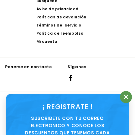
Búsqueda
Aviso de privacidad
Políticas de devolución
Términos del servicio
Política de reembolso
Mi cuenta
Ponerse en contacto
Síganos
Facebook
Aceptamos
"Ce
¡ REGISTRATE !
(es
SUSCRIBETE CON TU CORREO
ELECTRONICO Y CONOCE LOS
DESCUENTOS QUE TENEMOS CADA