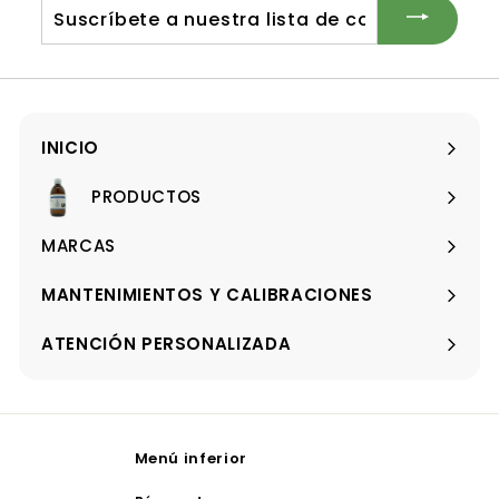
a
l
a
l
e
Suscríbete
r
a
t
nuestra
a
lista
de
correo
INICIO
PRODUCTOS
Expandir
menú
MARCAS
Expandir
menú
MANTENIMIENTOS Y CALIBRACIONES
ATENCIÓN PERSONALIZADA
Menú inferior