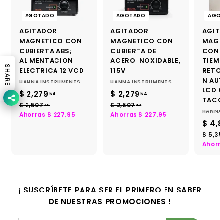
AGOTADO
AGOTADO
AG
AGITADOR
AGITADOR
AGI
MAGNETICO CON
MAGNETICO CON
MAG
CUBIERTA ABS;
CUBIERTA DE
CON
ALIMENTACION
ACERO INOXIDABLE,
TIEM
SHARE
ELECTRICA 12 VCD
115V
RET
N AU
HANNA INSTRUMENTS
HANNA INSTRUMENTS
LCD
P
P
P
P
$ 2,279
$
$ 2,279
$
54
54
TACO
r
r
r
r
2
2
$ 2,507
$
$ 2,507
$
49
49
HANN
e
e
e
e
2
2
Ahorras $ 227.95
Ahorras $ 227.95
,
,
c
c
c
c
P
$ 4,
,
,
2
2
i
5
i
i
5
i
r
$ 5,3
7
7
0
0
o
o
o
o
e
Ahor
7
7
d
h
d
h
c
9
9
.
.
e
a
e
a
i
.
.
4
4
o
b
o
b
o
5
5
9
9
f
i
f
i
d
4
4
¡ SUSCRÍBETE PARA SER EL PRIMERO EN SABER
e
t
e
t
e
r
DE NUESTRAS PROMOCIONES !
u
r
u
o
t
a
t
a
f