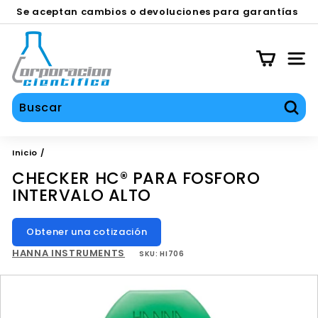
Ir
Se aceptan cambios o devoluciones para garantías
directamente
en equipos contra defecto de fábrica durante los
SERVICIOS TÉCNICO, CALIBRACIÓN Y REPARACIÓN
diapositivas
al
C
primeros 30 días.
pausa
contenido
O
NAV
C
I
S
Busc
A
Inicio
/
CHECKER HC® PARA FOSFORO
INTERVALO ALTO
Obtener una cotización
HANNA INSTRUMENTS
SKU:
HI706