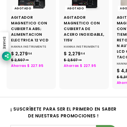
AGOTADO
AGOTADO
AG
AGITADOR
AGITADOR
AGI
MAGNETICO CON
MAGNETICO CON
MAG
CUBIERTA ABS;
CUBIERTA DE
CON
ALIMENTACION
ACERO INOXIDABLE,
TIEM
SHARE
ELECTRICA 12 VCD
115V
RET
N AU
HANNA INSTRUMENTS
HANNA INSTRUMENTS
LCD
P
P
P
P
$ 2,279
$
$ 2,279
$
54
54
TACO
r
r
r
r
2
2
$ 2,507
$
$ 2,507
$
49
49
HANN
e
e
e
e
2
2
Ahorras $ 227.95
Ahorras $ 227.95
,
,
c
c
c
c
P
$ 4,
,
,
2
2
i
5
i
i
5
i
r
$ 5,3
7
7
0
0
o
o
o
o
e
Ahor
7
7
d
h
d
h
c
9
9
.
.
e
a
e
a
i
.
.
4
4
o
b
o
b
o
5
5
9
9
f
i
f
i
d
4
4
¡ SUSCRÍBETE PARA SER EL PRIMERO EN SABER
e
t
e
t
e
r
DE NUESTRAS PROMOCIONES !
u
r
u
o
t
a
t
a
f
a
l
a
l
e