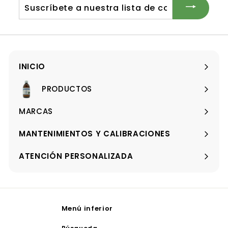
Suscríbete
r
a
t
nuestra
a
lista
de
correo
INICIO
PRODUCTOS
Expandir
menú
MARCAS
Expandir
menú
MANTENIMIENTOS Y CALIBRACIONES
ATENCIÓN PERSONALIZADA
Menú inferior