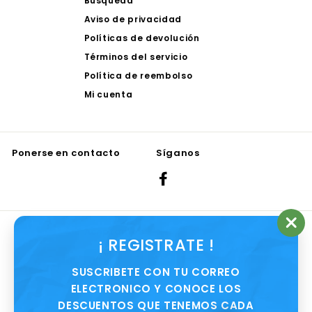
Búsqueda
Aviso de privacidad
Políticas de devolución
Términos del servicio
Política de reembolso
Mi cuenta
Ponerse en contacto
Síganos
Facebook
Aceptamos
"Ce
¡ REGISTRATE !
(es
SUSCRIBETE CON TU CORREO
ELECTRONICO Y CONOCE LOS
DESCUENTOS QUE TENEMOS CADA