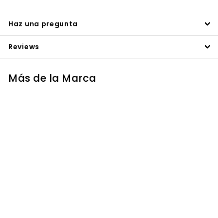
Haz una pregunta
Reviews
Más de la Marca
AGOTADO
CHECKER PARA
NITRITO
INTERVALO ALTO
(0-150 PPM)