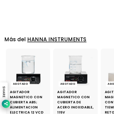
HANNA INSTRUMENTS
P
P
$ 1,511
$
16
$ 1,662
$
27
r
r
1
1
Ahorras $ 151.11
e
e
,
,
6
c
c
5
6
i
i
2
1
o
o
.
d
h
1
Más del
HANNA INSTRUMENTS
2
e
a
.
7
o
b
1
f
i
6
e
t
r
u
t
a
a
l
AGOTADO
AGOTADO
AG
SHARE
AGITADOR
AGITADOR
AGI
MAGNETICO CON
MAGNETICO CON
MAG
CUBIERTA ABS;
CUBIERTA DE
CON
ALIMENTACION
ACERO INOXIDABLE,
TIEM
ELECTRICA 12 VCD
115V
RET