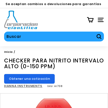
Ir
Se aceptan cambios o devoluciones para garantías
directamente
en equipos contra defecto de fábrica durante los
SERVICIOS TÉCNICO, CALIBRACIÓN Y REPARACIÓN
diapositivas
al
C
primeros 30 días.
pausa
contenido
O
NAV
C
I
S
Busc
A
Inicio
/
CHECKER PARA NITRITO INTERVALO
ALTO (0-150 PPM)
Obtener una cotización
HANNA INSTRUMENTS
SKU:
HI708