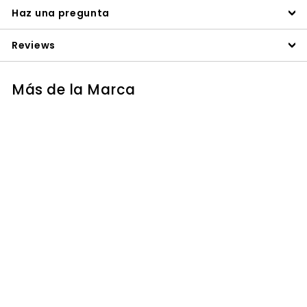
Haz una pregunta
Reviews
Más de la Marca
AGOTADO
REFRACTOMETRO
PARA AZÚCAR EN
ALIMENTOS,
INTERVALO DE
AZÚCAR DE 0 A
85% (EN PESO) (%