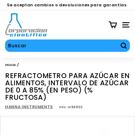
Ir
Se aceptan cambios o devoluciones para garantías
directamente
en equipos contra defecto de fábrica durante los
SERVICIOS TÉCNICO, CALIBRACIÓN Y REPARACIÓN
diapositivas
al
C
primeros 30 días.
pausa
contenido
O
NAV
C
I
S
Busc
A
Inicio
/
REFRACTOMETRO PARA AZÚCAR EN
ALIMENTOS, INTERVALO DE AZÚCAR
DE 0 A 85% (EN PESO) (%
FRUCTOSA)
HANNA INSTRUMENTS
SKU:
HI96802