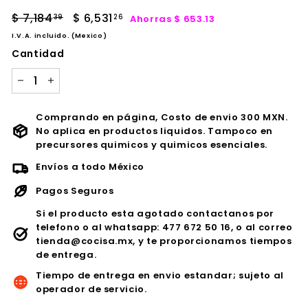
Precio
Precio
$ 7,184
$
$ 6,531
$
Ahorras $ 653.13
39
26
habitual
de
7,184.39
6,531.26
I.V.A. incluido. (Mexico)
oferta
Cantidad
−
+
Comprando en página, Costo de envio 300 MXN.
No aplica en productos liquidos. Tampoco en
precursores quimicos y quimicos esenciales.
Envíos a todo México
Pagos Seguros
Si el producto esta agotado contactanos por
telefono o al whatsapp: 477 672 50 16, o al correo
tienda@cocisa.mx, y te proporcionamos tiempos
de entrega.
Tiempo de entrega en envio estandar; sujeto al
operador de servicio.