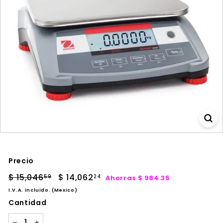
Precio
Precio
Precio
$ 15,046
$
$ 14,062
$
Ahorras $ 984.35
59
24
habitual
de
15,046.59
14,062.24
I.V.A. incluido. (Mexico)
oferta
Cantidad