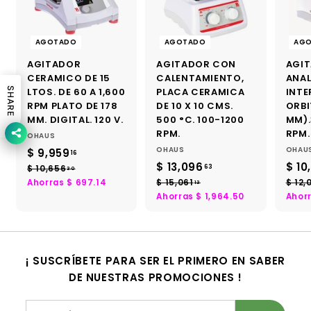
AGOTADO
AGOTADO
AG
AGITADOR
AGITADOR CON
AGI
CERAMICO DE 15
CALENTAMIENTO,
ANAL
SHARE
LTOS. DE 60 A 1,600
PLACA CERAMICA
INTE
RPM PLATO DE 178
DE 10 X 10 CMS.
ORBI
MM. DIGITAL. 120 V.
500 °C. 100-1200
MM).
RPM.
RPM.
OHAUS
OHAUS
OHAU
P
P
$ 9,959
$
16
r
r
P
P
P
$ 13,096
$
$ 10
63
9
$ 10,656
$
30
e
e
r
r
r
1
1
Ahorras $ 697.14
$ 15,061
$
$ 12,
13
,
c
c
e
e
e
0
1
Ahorras $ 1,964.50
Ahorr
3
9
i
,
i
c
c
c
5
,
5
6
o
o
i
,
i
i
5
0
0
d
h
o
o
o
9
6
6
e
a
d
h
d
9
.
.
1
¡ SUSCRÍBETE PARA SER EL PRIMERO EN SABER
o
b
e
a
e
6
1
3
.
f
DE NUESTRAS PROMOCIONES !
i
o
b
o
0
.
1
6
e
t
f
i
f
3
6
r
u
e
t
e
Suscríbete