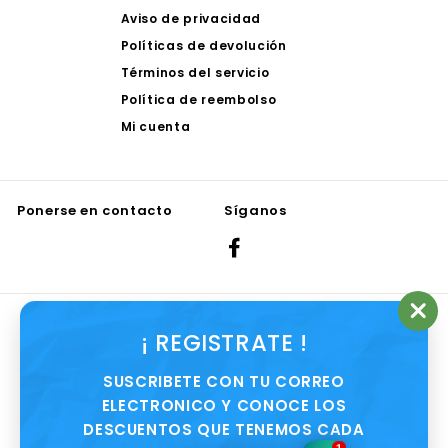
Aviso de privacidad
Políticas de devolución
Términos del servicio
Política de reembolso
Mi cuenta
Ponerse en contacto
Síganos
Facebook
Aceptamos
"Ce
¡ REGISTRATE !
(es
SUSCRIBETE CON TU CORREO
ELECTRONICO Y CONOCE LOS
DESCUENTOS QUE TENEMOS CADA