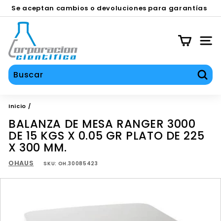
Ir
Se aceptan cambios o devoluciones para garantías
directamente
en equipos contra defecto de fábrica durante los
SERVICIOS TÉCNICO, CALIBRACIÓN Y REPARACIÓN
diapositivas
al
C
primeros 30 días.
pausa
contenido
O
NAV
C
I
S
Busc
A
Inicio
/
BALANZA DE MESA RANGER 3000
DE 15 KGS X 0.05 GR PLATO DE 225
X 300 MM.
OHAUS
SKU:
OH.30085423