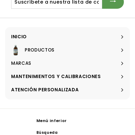
3
t
a
r
u
r
a
a
l
t
a
t
nuestra
a
l
a
lista
de
correo
INICIO
PRODUCTOS
Expandir
menú
MARCAS
Expandir
menú
MANTENIMIENTOS Y CALIBRACIONES
ATENCIÓN PERSONALIZADA
Menú inferior
Búsqueda